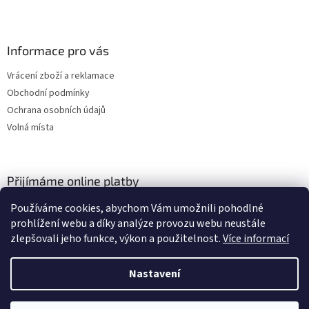
Informace pro vás
Vrácení zboží a reklamace
Obchodní podmínky
Ochrana osobních údajů
Volná místa
Přijímáme online platby
Používáme cookies, abychom Vám umožnili pohodlné
prohlížení webu a díky analýze provozu webu neustále
zlepšovali jeho funkce, výkon a použitelnost.
Více informací
Nastavení
Vytvořil Shoptet
Vážení zákazníci, momentálně čerpáme dovolenou a budeme opět