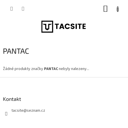
Přejít
NÁKUP
na
obsah
KOŠÍK
PANTAC
Žádné produkty značky
PANTAC
nebyly nalezeny...
Z
á
p
a
Kontakt
t
tacsite
@
seznam.cz
í