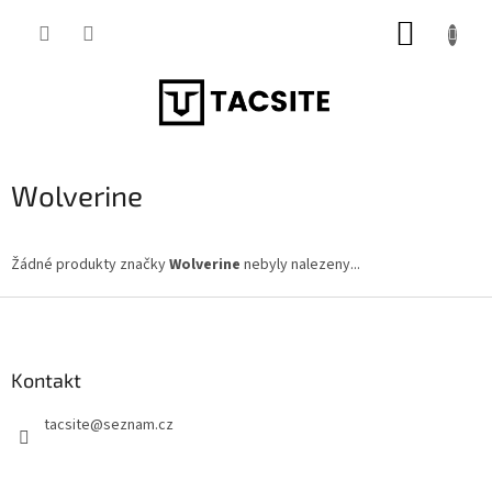
Přejít
NÁKUP
na
obsah
KOŠÍK
Wolverine
Žádné produkty značky
Wolverine
nebyly nalezeny...
Z
á
p
a
Kontakt
t
tacsite
@
seznam.cz
í