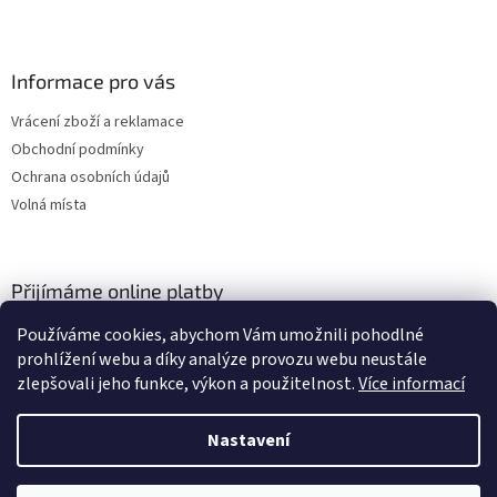
Informace pro vás
Vrácení zboží a reklamace
Obchodní podmínky
Ochrana osobních údajů
Volná místa
Přijímáme online platby
Používáme cookies, abychom Vám umožnili pohodlné
prohlížení webu a díky analýze provozu webu neustále
zlepšovali jeho funkce, výkon a použitelnost.
Více informací
Nastavení
Vytvořil Shoptet
Vážení zákazníci, momentálně čerpáme dovolenou a budeme opět