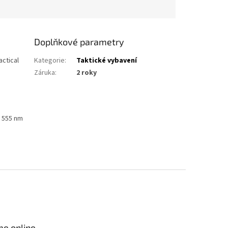
Doplňkové parametry
actical
Kategorie
:
Taktické vybavení
Záruka
:
2 roky
 555 nm
me online