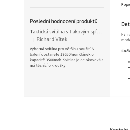
Popi
Poslední hodnocení produktů
Det
Taktická svítilna s tlakovým spínačem [TCX]
Náhr
Richard Vítek
|
mode
Hodnocení produktu je 5 z 5 hvězdiček.
Výborná svítilna pro většinu použití. V
Čočk
balení dostanete 18650 liion článek o
kapacitě 3500mah. Svítilna je celokovová a
má těsnící o kroužky.
Z
á
p
a
t
Kontakt