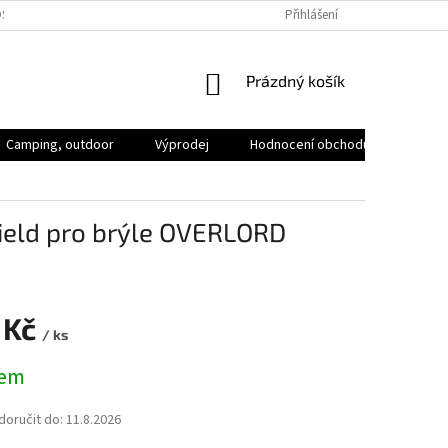
SOBNÍCH ÚDAJŮ
VOLNÁ MÍSTA
Přihlášení
NÁKUPNÍ
Prázdný košík
KOŠÍK
Camping, outdoor
Výprodej
Hodnocení obchodu
Značk
hield pro brýle OVERLORD
 Kč
/ ks
dem
oručit do:
11.8.2026