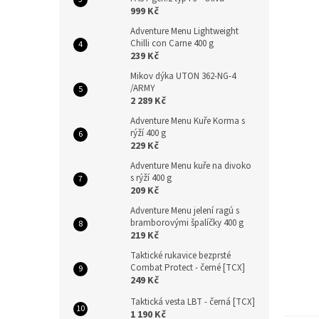
n
999 Kč
e
Adventure Menu Lightweight
l
Chilli con Carne 400 g
239 Kč
Mikov dýka UTON 362-NG-4
/ARMY
2 289 Kč
Adventure Menu Kuře Korma s
rýží 400 g
229 Kč
Adventure Menu kuře na divoko
s rýží 400 g
209 Kč
Adventure Menu jelení ragú s
bramborovými špalíčky 400 g
219 Kč
Taktické rukavice bezprsté
Combat Protect - černé [TCX]
249 Kč
Taktická vesta LBT - černá [TCX]
1 190 Kč