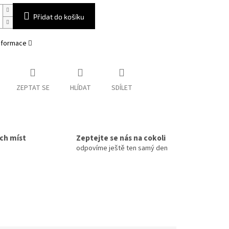
Přidat do košíku
informace
ZEPTAT SE
HLÍDAT
SDÍLET
ích míst
Zeptejte se nás na cokoli
odpovíme ještě ten samý den