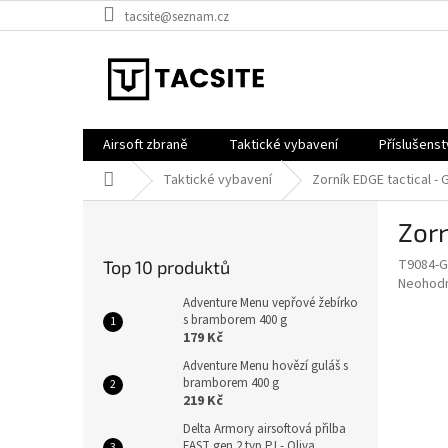
Přejít
tacsite@seznam.cz
na
obsah
Airsoft zbraně
Taktické vybavení
Příslušenst
Domů
Taktické vybavení
Zorník EDGE tactical -
P
Zorn
o
s
T9084-G
Top 10 produktů
t
Průměr
Neohod
r
hodnoce
Adventure Menu vepřové žebírko
a
s bramborem 400 g
produkt
179 Kč
je
n
0,0
n
Adventure Menu hovězí guláš s
z
bramborem 400 g
í
5
219 Kč
p
hvězdič
a
Delta Armory airsoftová přilba
FAST gen.2 typ PJ - Oliva