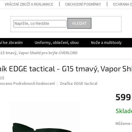
VRÁCENÍ ZBOŽÍ A REKLAMACE
OBCHODNÍ PODMÍNKY
OCHRANA O
HLEDAT
ví ke zbraním
Uniformy, oblečení, obuv
Nože a multitooly
 G15 tmavý, Vapor Shield pro brýle OVERLORD
ík EDGE tactical - G15 tmavý, Vapor S
15
né
noceno
Podrobnosti hodnocení
Značka:
EDGE tactical
ní
599
u
Měrná
Skla
cena:
ek.
Můžeme d