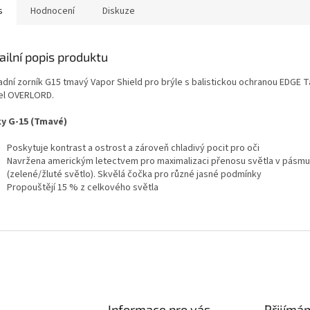
s
Hodnocení
Diskuze
ailní popis produktu
adní zorník G15 tmavý Vapor Shield pro brýle s balistickou ochranou EDGE T
l OVERLORD.
y G-15 (Tmavé)
Poskytuje kontrast a ostrost a zároveň chladivý pocit pro oči
Navržena americkým letectvem pro maximalizaci přenosu světla v pásmu
(zelené/žluté světlo). Skvělá čočka pro různé jasné podmínky
Propouštějí 15 % z celkového světla
Informace pro vás
Přijímá