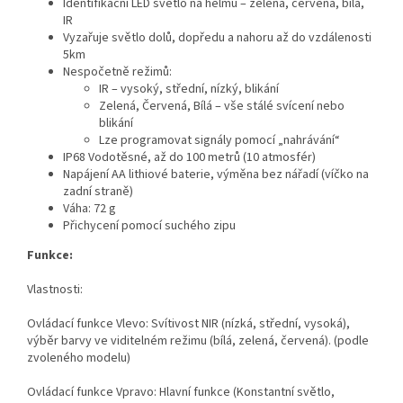
Identifikační LED světlo na helmu – zelená, červená, bílá,
IR
Vyzařuje světlo dolů, dopředu a nahoru až do vzdálenosti
5km
Nespočetně režimů:
IR – vysoký, střední, nízký, blikání
Zelená, Červená, Bílá – vše stálé svícení nebo
blikání
Lze programovat signály pomocí „nahrávání“
IP68 Vodotěsné, až do 100 metrů (10 atmosfér)
Napájení AA lithiové baterie, výměna bez nářadí (víčko na
zadní straně)
Váha: 72 g
Přichycení pomocí suchého zipu
Funkce:
Vlastnosti:
Ovládací funkce Vlevo: Svítivost NIR (nízká, střední, vysoká),
výběr barvy ve viditelném režimu (bílá, zelená, červená). (podle
zvoleného modelu)
Ovládací funkce Vpravo: Hlavní funkce (Konstantní světlo,