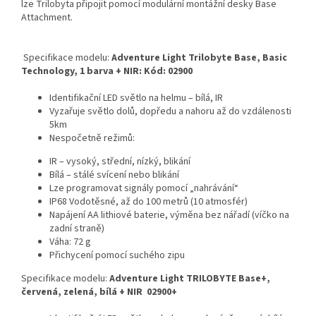
lze Trilobyta připojit pomocí modulární montážní desky Base
Attachment.
Specifikace modelu:
Adventure Light Trilobyte Base, Basic
Technology, 1 barva + NIR: Kód: 02900
Identifikační LED světlo na helmu – bílá, IR
Vyzařuje světlo dolů, dopředu a nahoru až do vzdálenosti
5km
Nespočetně režimů:
IR – vysoký, střední, nízký, blikání
Bílá – stálé svícení nebo blikání
Lze programovat signály pomocí „nahrávání“
IP68 Vodotěsné, až do 100 metrů (10 atmosfér)
Napájení AA lithiové baterie, výměna bez nářadí (víčko na
zadní straně)
Váha: 72 g
Přichycení pomocí suchého zipu
Specifikace modelu:
Adventure Light TRILOBYTE Base+,
červená, zelená, bílá + NIR 02900+