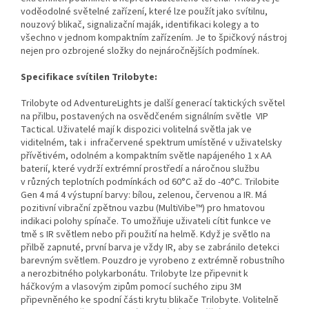
voděodolné světelné zařízení, které lze použít jako svítilnu,
nouzový blikač, signalizační maják, identifikaci kolegy a to
všechno v jednom kompaktním zařízením. Je to špičkový nástroj
nejen pro ozbrojené složky do nejnáročnějších podmínek.
Specifikace svítilen Trilobyte:
Trilobyte od AdventureLights je další generací taktických světel
na přilbu, postavených na osvědčeném signálním světle VIP
Tactical. Uživatelé mají k dispozici volitelná světla jak ve
viditelném, tak i infračervené spektrum umístěné v uživatelsky
přívětivém, odolném a kompaktním světle napájeného 1 x AA
baterií, které vydrží extrémní prostředí a náročnou službu
v různých teplotních podmínkách od 60°C až do -40°C. Trilobite
Gen 4 má 4 výstupní barvy: bílou, zelenou, červenou a IR. Má
pozitivní vibrační zpětnou vazbu (MultiVibe™) pro hmatovou
indikaci polohy spínače. To umožňuje uživateli cítit funkce ve
tmě s IR světlem nebo při použití na helmě. Když je světlo na
přilbě zapnuté, první barva je vždy IR, aby se zabránilo detekci
barevným světlem. Pouzdro je vyrobeno z extrémně robustního
a nerozbitného polykarbonátu. Trilobyte lze připevnit k
háčkovým a vlasovým zipům pomocí suchého zipu 3M
připevněného ke spodní části krytu blikače Trilobyte. Volitelně