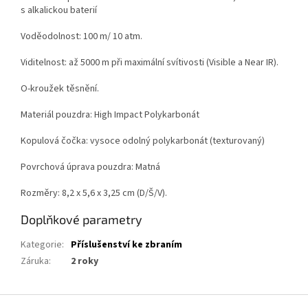
s alkalickou baterií
Voděodolnost: 100 m/ 10 atm.
Viditelnost: až 5000 m při maximální svítivosti (Visible a Near IR).
O-kroužek těsnění.
Materiál pouzdra: High Impact Polykarbonát
Kopulová čočka: vysoce odolný polykarbonát (texturovaný)
Povrchová úprava pouzdra: Matná
Rozměry: 8,2 x 5,6 x 3,25 cm (D/Š/V).
Doplňkové parametry
Kategorie
:
Příslušenství ke zbraním
Záruka
:
2 roky
Z