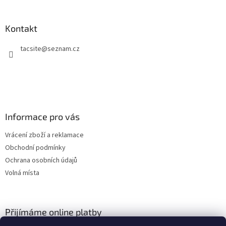
á
p
a
Kontakt
t
tacsite
@
seznam.cz
í
Informace pro vás
Vrácení zboží a reklamace
Obchodní podmínky
Ochrana osobních údajů
Volná místa
Přijímáme online platby