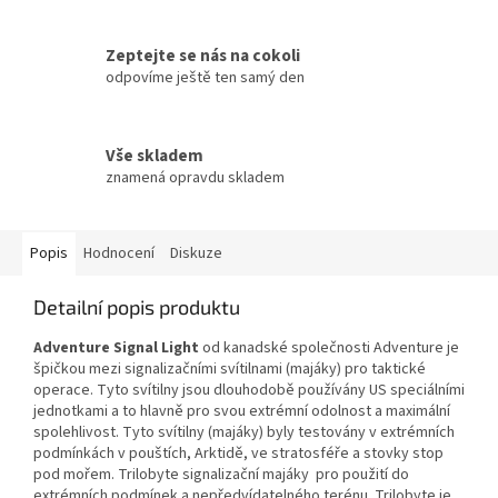
Zeptejte se nás na cokoli
odpovíme ještě ten samý den
Vše skladem
znamená opravdu skladem
Popis
Hodnocení
Diskuze
Detailní popis produktu
Adventure Signal Light
od kanadské společnosti Adventure je
špičkou mezi signalizačními svítilnami (majáky) pro taktické
operace. Tyto svítilny jsou dlouhodobě používány US speciálními
jednotkami a to hlavně pro svou extrémní odolnost a maximální
spolehlivost. Tyto svítilny (majáky) byly testovány v extrémních
podmínkách v pouštích, Arktidě, ve stratosféře a stovky stop
pod mořem. Trilobyte signalizační majáky pro použití do
extrémních podmínek a nepředvídatelného terénu. Trilobyte je