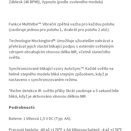
Záblesk (48 BPM)), Vypnuto.(podle zvoleného modelu)
Funkce MultiVibe™: Vibrační zpětná vazba pro každou polohu
(zavibruje jednou pro polohu 1, dvakrát pro polohu 2 atd.).
Technologie Mockingbird®: Umožňuje uživatelům nahrávat a
přehrávat jejich vlastní blikající podpis s externím světelným
zdrojem obsahujícím vlnovou délku NIR, včetně slunečního
světla.
Synchronizované blikající vzory AutoSync™: Každé světlo na
helmě stejného modelu bliká stejným způsobem, když je
nastaveno v synchronizovaném režimu.
*Režim detekce IR: světlo přilby 5krát zavibruje a 5 sekund bíle
bliká, když je aktivováno vlnovou délkou NIR.
Podrobnosti:
Baterie: 1 lithiová 1,5 V DC (Typ: AA).
Pracovní teplota: -40 až +176°F s AA lithiovou baterií; -4 až +176°F