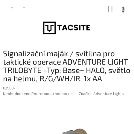
Přejít
NÁKUP
na
obsah
KOŠÍK
Signalizační maják / svítilna pro
taktické operace ADVENTURE LIGHT
TRILOBYTE -Typ: Base+ HALO, světlo
na helmu, R/G/WH/IR, 1x AA
02900-
Průměrné
Neohodnoceno
Podrobnosti hodnocení
Značka:
Adventure Lights
hodnocení
produktu
je
0,0
z
5
hvězdiček.