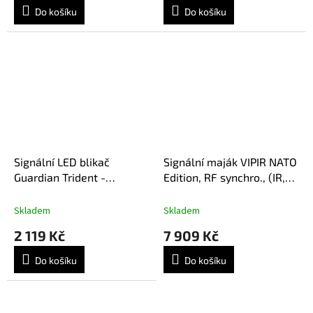
Do košíku
Do košíku
Signální LED blikač
Signální maják VIPIR NATO
Guardian Trident -
Edition, RF synchro., (IR,
transparentní
Zelená, Bílá, Červená)
Skladem
Skladem
2 119 Kč
7 909 Kč
Do košíku
Do košíku