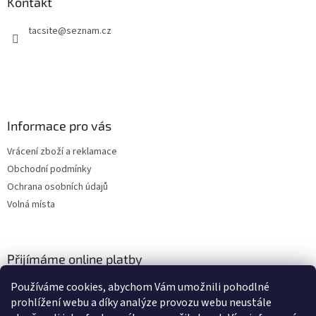
a
Kontakt
c
t
í
tacsite
@
seznam.cz
í
p
r
v
k
y
v
ý
Informace pro vás
p
i
Vrácení zboží a reklamace
s
u
Obchodní podmínky
Ochrana osobních údajů
Volná místa
Přijímáme online platby
Používáme cookies, abychom Vám umožnili pohodlné
prohlížení webu a díky analýze provozu webu neustále