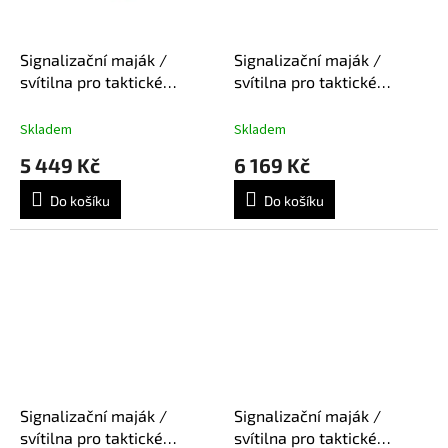
Signalizační maják /
Signalizační maják /
svítilna pro taktické
svítilna pro taktické
operace ADVENTURE
operace ADVENTURE
LIGHT TRILOBYTE - Typ:
LIGHT TRILOBYTE -Typ:
Skladem
Skladem
Base, 1 barva + NIR
Base+ HALO, světlo na
5 449 Kč
6 169 Kč
helmu, R/G/WH/IR, 1x AA
Do košíku
Do košíku
Signalizační maják /
Signalizační maják /
svítilna pro taktické
svítilna pro taktické