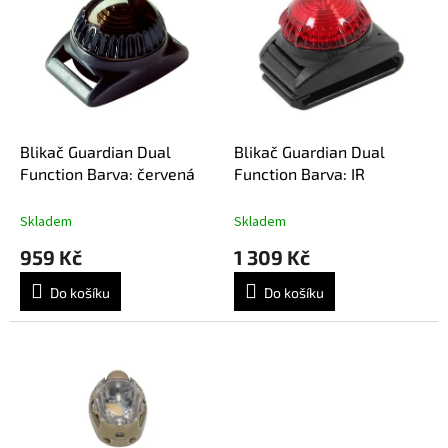
r
p
o
i
d
s
u
p
k
r
t
o
ů
d
Blikač Guardian Dual
Blikač Guardian Dual
u
Function Barva: červená
Function Barva: IR
k
t
Skladem
Skladem
ů
959 Kč
1 309 Kč
Do košíku
Do košíku