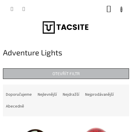
Přejít
NÁKUP
na
obsah
KOŠÍK
Adventure Lights
OTEVŘÍT FILTR
Ř
a
Doporučujeme
Nejlevnější
Nejdražší
Nejprodávanější
z
e
Abecedně
n
í
V
p
ý