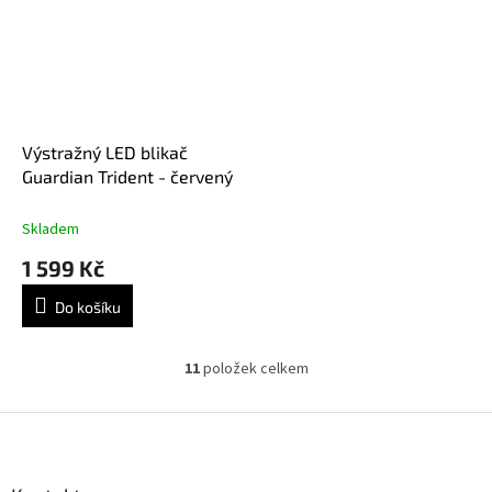
Výstražný LED blikač
Guardian Trident - červený
Skladem
1 599 Kč
Do košíku
11
položek celkem
O
v
l
Z
á
á
d
p
a