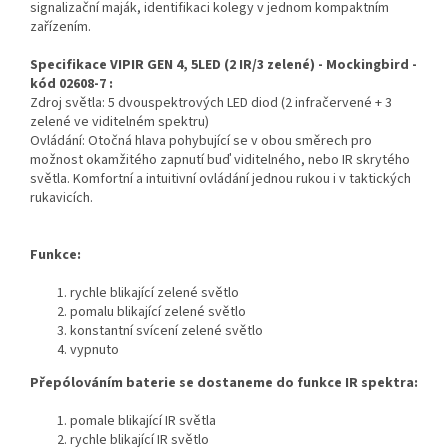
signalizační maják, identifikaci kolegy v jednom kompaktním
zařízením.
Specifikace VIPIR GEN 4, 5LED (2 IR/3 zelené) - Mockingbird -
kód 02608-7 :
Zdroj světla: 5 dvouspektrových LED diod (2 infračervené + 3
zelené ve viditelném spektru)
Ovládání: Otočná hlava pohybující se v obou směrech pro
možnost okamžitého zapnutí buď viditelného, nebo IR skrytého
světla. Komfortní a intuitivní ovládání jednou rukou i v taktických
rukavicích.
Funkce:
rychle blikající zelené světlo
pomalu blikající zelené světlo
konstantní svícení zelené světlo
vypnuto
Přepólováním baterie se dostaneme do funkce IR spektra:
pomale blikající IR světla
rychle blikající IR světlo