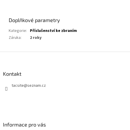
Doplňkové parametry
Kategorie
:
Příslušenství ke zbraním
Záruka
:
2 roky
Z
á
p
a
Kontakt
t
tacsite
@
seznam.cz
í
Informace pro vás