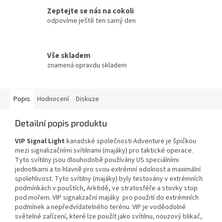
Zeptejte se nás na cokoli
odpovíme ještě ten samý den
Vše skladem
znamená opravdu skladem
Popis
Hodnocení
Diskuze
Detailní popis produktu
VIP Signal Light
kanadské společnosti Adventure je špičkou
mezi signalizačními svítilnami (majáky) pro taktické operace.
Tyto svítilny jsou dlouhodobě používány US speciálními
jednotkami a to hlavně pro svou extrémní odolnost a maximální
spolehlivost. Tyto svítilny (majáky) byly testovány v extrémních
podmínkách v pouštích, Arktidě, ve stratosféře a stovky stop
pod mořem. VIP signalizační majáky pro použití do extrémních
podmínek a nepředvídatelného terénu. VIP je voděodolné
světelné zařízení, které lze použít jako svítilnu, nouzový blikač,