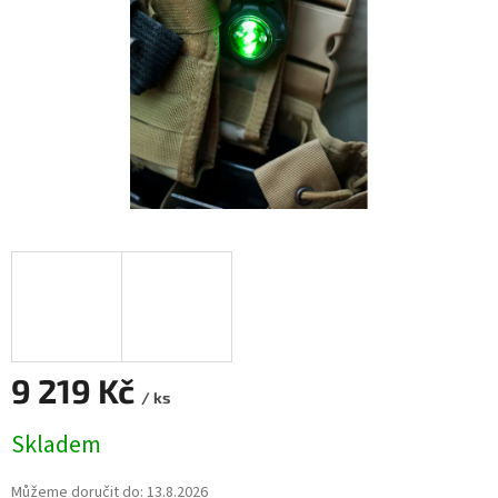
9 219 Kč
/ ks
Měrná
Skladem
cena:
Můžeme doručit do:
13.8.2026