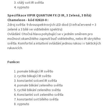
stálý svit IR světla
vypnuto
Specifikace VIPIR QUANTUM FX (3 IR, 3 Zelená, 3 Bílá)
Chameleon - kód 02610-0 :
Zdroj světla: 9 dvouspektrových LED diod (3 infračervené + 3
zelené a 3 bílé ve viditelném spektru)
Ovládání: Otočná hlava pohybující se v jedním směrem pro
možnost okamžitého zapnutí buď viditelného, nebo IR skrytého
světla. Komfortní a intuitivní ovládání jednou rukou i v taktických
rukavicích.
Funkce:
pomale blikající IR světlo
rychle blikající IR světlo
konstantní svícení IR světla
pomale blikání zeleného světla
rychlé blikání zeleného světla
Konstantní svit zeleného světla
konstantní svit bílého světla
vypnuto