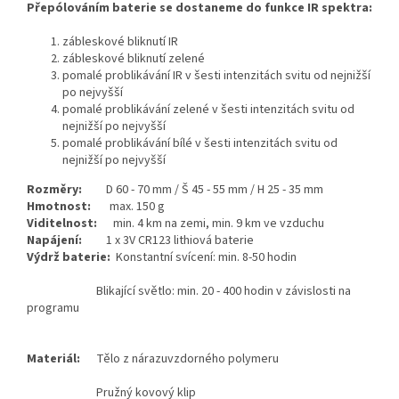
Přepólováním baterie se dostaneme do funkce IR spektra:
zábleskové bliknutí IR
zábleskové bliknutí zelené
pomalé problikávání IR v šesti intenzitách svitu od nejnižší
po nejvyšší
pomalé problikávání zelené v šesti intenzitách svitu od
nejnižší po nejvyšší
pomalé problikávání bílé v šesti intenzitách svitu od
nejnižší po nejvyšší
Rozměry:
D 60 - 70 mm / Š 45 - 55 mm / H 25 - 35 mm
Hmotnost:
max. 150 g
Viditelnost:
min. 4 km na zemi, min. 9 km ve vzduchu
Napájení:
1 x 3V CR123 lithiová baterie
Výdrž baterie:
Konstantní svícení: min. 8-50 hodin
Blikající světlo: min. 20 - 400 hodin v závislosti na
programu
Materiál:
Tělo z nárazuvzdorného polymeru
Pružný kovový klip