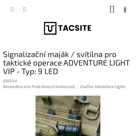
Přejít
NÁKUP
na
obsah
KOŠÍK
Signalizační maják / svítilna pro
taktické operace ADVENTURE LIGHT
VIP - Typ: 9 LED
02610-0
Průměrné
Neohodnoceno
Podrobnosti hodnocení
Značka:
Adventure Lights
hodnocení
produktu
je
0,0
z
5
hvězdiček.