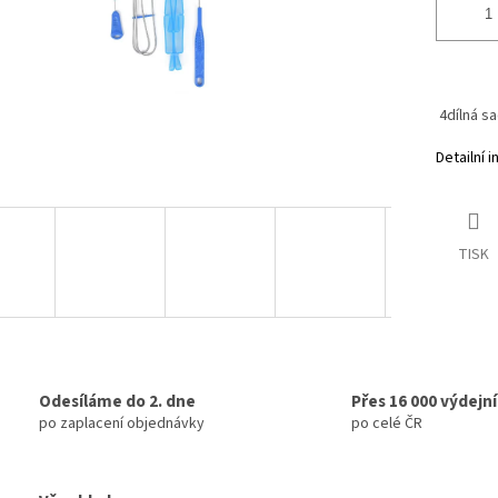
4dílná sa
Detailní 
TISK
Odesíláme do 2. dne
Přes 16 000 výdejn
po zaplacení objednávky
po celé ČR