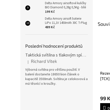
Delta Armory airsoftové kuličky
BIO Diamond 0,28g 0,5Kg - bílé
199 Kč
Delta Armory airsoft baterie
LiPo 11,1V 1450mAh 30C T-Plug
Souvi
489 Kč
Poslední hodnocení produktů
Taktická svítilna s tlakovým spínačem [TCX]
Richard Vítek
|
Hodnocení produktu je 5 z 5 hvězdiček.
Výborná svítilna pro většinu použití. V
Rezer
balení dostanete 18650 liion článek o
[TCX]
kapacitě 3500mah. Svítilna je celokovová a
má těsnící o kroužky.
99 
D