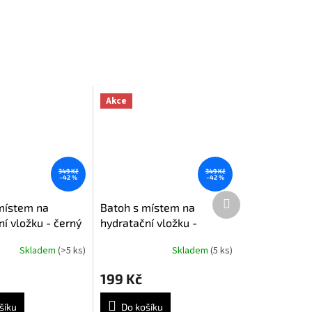
Akce
349 Kč
349 Kč
–42 %
–42 %
Další
místem na
Batoh s místem na
produkt
í vložku - černý
hydratační vložku -
zelený [TCX]
Skladem
(>5 ks)
Skladem
(5 ks)
199 Kč
šíku
Do košíku