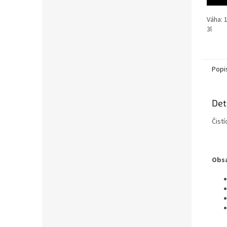
Váha: 
3l
Popi
Det
Čistí
Obsa