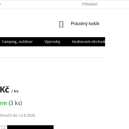
SOBNÍCH ÚDAJŮ
VOLNÁ MÍSTA
Přihlášení
NÁKUPNÍ
Prázdný košík
KOŠÍK
Camping, outdoor
Výprodej
Hodnocení obchodu
Značk
 Kč
/ ks
dem
(3 ks)
oručit do:
13.8.2026