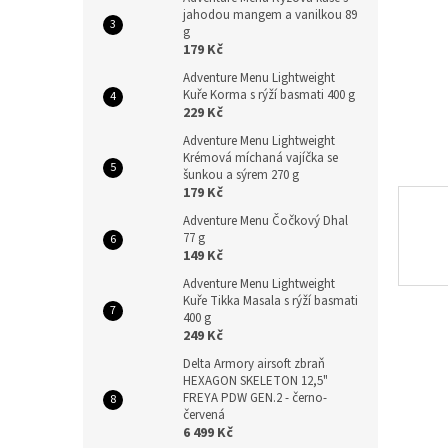
n
jahodou mangem a vanilkou 89
e
g
l
179 Kč
Adventure Menu Lightweight
Kuře Korma s rýží basmati 400 g
229 Kč
Adventure Menu Lightweight
Krémová míchaná vajíčka se
šunkou a sýrem 270 g
179 Kč
Adventure Menu Čočkový Dhal
77 g
149 Kč
Adventure Menu Lightweight
Kuře Tikka Masala s rýží basmati
400 g
249 Kč
Delta Armory airsoft zbraň
HEXAGON SKELETON 12,5"
FREYA PDW GEN.2 - černo-
červená
6 499 Kč