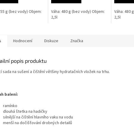
155 g (bez vody) Objem:
Váha: 480 g (bez vody) Objem:
Váha: 480 
2,5l
2,5l
s
Hodnocení
Diskuze
Značka
ailní popis produktu
cí sada na sušení a čištění většiny hydratačních vložek na trhu.
h balení:
ramínko
dlouhá štetka na hadičky
silnější na čištění hlavního vaku na vodu
menší na dočišťování drobných detailů