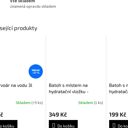
Vše skladem
znamená opravdu skladem
sející produkty
190 Kč
–47 %
voár na vodu 3l
Batoh s místem na
Batoh s 
hydratační vložku -
hydratačn
multicam [TCX]
[TCX]
Skladem
(>5 ks)
Skladem
(1 ks)
Kč
349 Kč
199 Kč
o košíku
Do košíku
Do ko