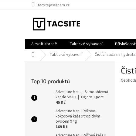
Přejít
tacsite@seznam.cz
na
obsah
Airsoft zbraně
Taktické vybavení
Příslušenst
Domů
Taktické vybavení
Čistící sada na hydrata
P
Čist
o
s
Průměr
Neohod
Top 10 produktů
t
hodnoce
r
produkt
Adventure Menu - Samoohřevná
a
kapsle SMALL | 30g pro 1 porci
je
45 Kč
0,0
n
z
n
Adventure Menu Rýžovo-
5
kokosová kaše s tropickým
í
hvězdič
ovocem 97 g
p
169 Kč
a
Adventure Menu Rýžová kaše s