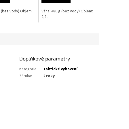
g (bez vody) Objem:
Váha: 480 g (bez vody) Objem:
2,5l
Doplňkové parametry
Kategorie
:
Taktické vybavení
Záruka
:
2 roky