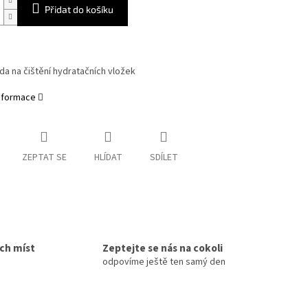
Přidat do košíku
da na čištění hydratačních vložek
informace
ZEPTAT SE
HLÍDAT
SDÍLET
ích míst
Zeptejte se nás na cokoli
odpovíme ještě ten samý den