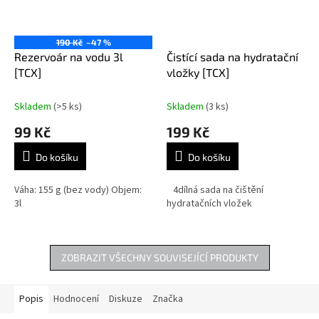
190 Kč
–47 %
Rezervoár na vodu 3l
Čistící sada na hydratační
[TCX]
vložky [TCX]
Skladem
(>5 ks)
Skladem
(3 ks)
99 Kč
199 Kč
Do košíku
Do košíku
Váha: 155 g (bez vody) Objem:
4dílná sada na čištění
3l
hydratačních vložek
ZOBRAZIT VŠECHNY SOUVISEJÍCÍ PRODUKTY
Popis
Hodnocení
Diskuze
Značka