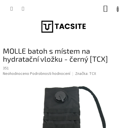
Přejít
NÁKUP
na
obsah
KOŠÍK
MOLLE batoh s místem na
hydratační vložku - černý [TCX]
351
Průměrné
Neohodnoceno
Podrobnosti hodnocení
Značka:
TCX
hodnocení
produktu
je
0,0
z
5
hvězdiček.