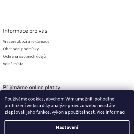
Informace pro vás
Vrácení zboží a reklamace
Obchodní podmínky
Ochrana osobních údajů
Volná místa
Přijímáme online platby
Používáme cookies, abychom Vám umožnili pohodlné
prohlížení webu a díky analýze provozu webu neustále
zlepšovali jeho funkce, výkon a použitelnost.
Více informací
Nastavení
Vytvořil Shoptet