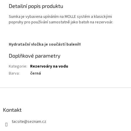
Detailní popis produktu
Sumka je vybavena upínáním na MOLLE systém a klasickými
popruhy pro používání samostatně jako batoh na rezervoár.
Hydratační vložka je součástí balení!!
Doplňkové parametry
Kategorie
:
Rezervoáry na vodu
Barva
:
černá
Z
á
p
a
Kontakt
t
tacsite
@
seznam.cz
í