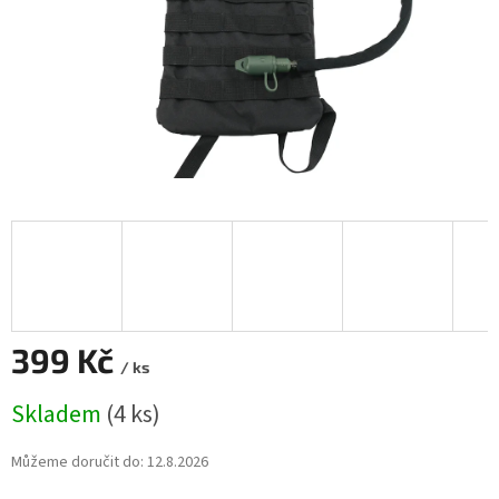
399 Kč
/ ks
Měrná
Skladem
(4 ks)
cena:
Můžeme doručit do:
12.8.2026