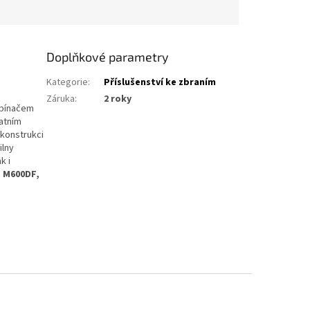
Doplňkové parametry
Kategorie
:
Příslušenství ke zbraním
Záruka
:
2 roky
spínačem
patním
 konstrukci
ilny
k i
.
M600DF,