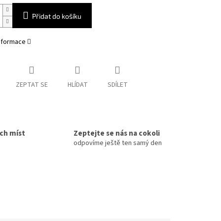
Přidat do košíku
informace
ZEPTAT SE
HLÍDAT
SDÍLET
ích míst
Zeptejte se nás na cokoli
odpovíme ještě ten samý den