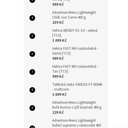
n
999 Kč
e
Adventure Menu Lightweight
l
Chilli con Carne 400 g
239 Kč
Helma WENDY EX 3.0 - zelená
[TCX]
1 099 Kč
Helma FAST MH nastavitelná -
černá [TCX]
999 Kč
Helma FAST MH nastavitelná -
Tan [TCX]
999 Kč
Taktická vesta YAKEDA VT-6094A
- multicam
1 699 Kč
Adventure Menu Lightweight
Kuře Korma s rýží basmati 400 g
229 Kč
Adventure Menu Lightweight
Kuřecí supreme s ratatouille 400