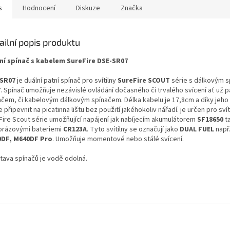
s
Hodnocení
Diskuze
Značka
ailní popis produktu
ní spínač s
kabelem SureFire DSE-SR07
SR07
je duální patní spínač pro svítilny
SureFire SCOUT
série s dálkovým 
7
. Spínač umožňuje nezávislé ovládání dočasného či trvalého svícení ať už 
ačem, či kabelovým dálkovým spínačem. Délka kabelu je 17,8cm a díky jeho
ze připevnit na picatinna lištu bez použití jakéhokoliv nářadí. je určen pro svít
Fire Scout série umožňující napájení jak nabíjecím akumulátorem
SF18650
ta
orázovými bateriemi
CR123A
. Tyto svítilny se označují jako
DUAL FUEL
např
DF, M640DF Pro
. Umožňuje momentové nebo stálé svícení.
tava spínačů je vodě odolná.