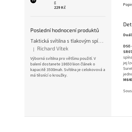
g
Popi
229 Kč
Det
Poslední hodnocení produktů
Duál
Taktická svítilna s tlakovým spínačem [TCX]
DSE-
Richard Vítek
|
Hodnocení produktu je 5 z 5 hvězdiček.
SR0
spín
Výborná svítilna pro většinu použití. V
jej l
balení dostanete 18650 liion článek o
Sure
kapacitě 3500mah. Svítilna je celokovová a
jedn
má těsnící o kroužky.
M640
Sous
Z
á