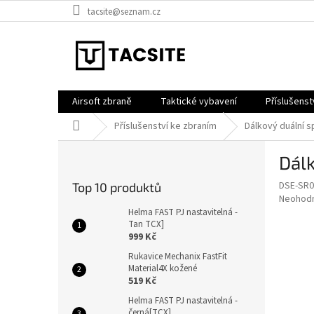
Přejít
tacsite@seznam.cz
na
obsah
Airsoft zbraně
Taktické vybavení
Příslušenst
Domů
Příslušenství ke zbraním
Dálkový duální s
P
Dálk
o
s
DSE-SR0
Top 10 produktů
t
Průměr
Neohod
r
hodnoce
Helma FAST PJ nastavitelná -
a
Tan TCX]
produkt
999 Kč
je
n
0,0
n
Rukavice Mechanix FastFit
z
Material4X kožené
í
5
519 Kč
p
hvězdič
a
Helma FAST PJ nastavitelná -
černá[TCX]