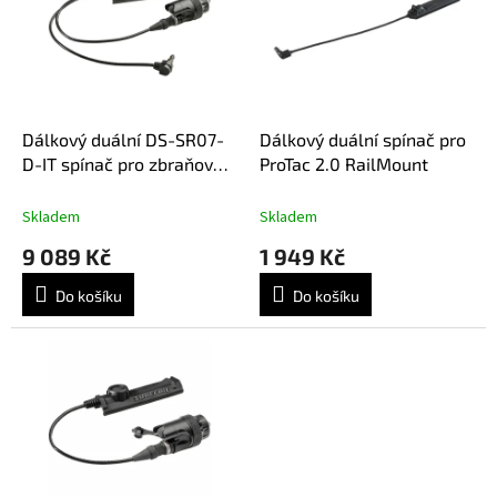
k
i
t
s
ů
p
r
o
d
Dálkový duální DS-SR07-
Dálkový duální spínač pro
u
D-IT spínač pro zbraňové
ProTac 2.0 RailMount
k
svítilny SureFire + ATPIAL
t
a DBAL laser. zařízení
Skladem
Skladem
ů
9 089 Kč
1 949 Kč
Do košíku
Do košíku