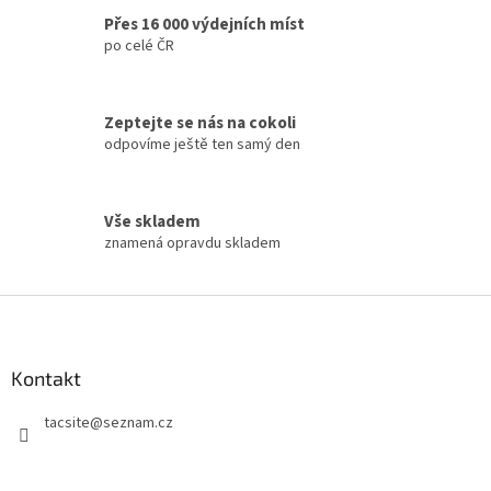
v
Přes 16 000 výdejních míst
k
po celé ČR
y
v
ý
p
Zeptejte se nás na cokoli
i
odpovíme ještě ten samý den
s
u
Vše skladem
znamená opravdu skladem
Z
á
p
a
Kontakt
t
tacsite
@
seznam.cz
í