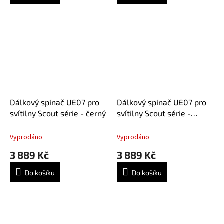
Dálkový spínač UE07 pro
Dálkový spínač UE07 pro
svítilny Scout série - černý
svítilny Scout série -
písková
Vyprodáno
Vyprodáno
3 889 Kč
3 889 Kč
Do košíku
Do košíku