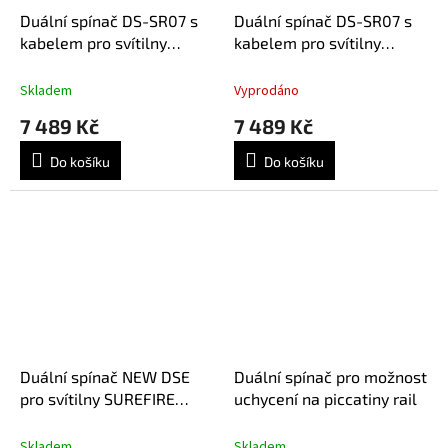
Duální spínač DS-SR07 s
Duální spínač DS-SR07 s
kabelem pro svítilny
kabelem pro svítilny
SureFire Scout - černý
SureFire Scout - písková
Skladem
Vyprodáno
7 489 Kč
7 489 Kč
Do košíku
Do košíku
Duální spínač NEW DSE
Duální spínač pro možnost
pro svítilny SUREFIRE
uchycení na piccatiny rail
SCOUT DUAL FUEL -
písková
Skladem
Skladem