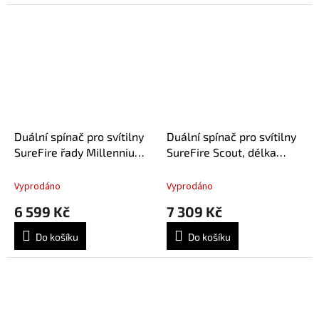
Duální spínač pro svítilny
Duální spínač pro svítilny
SureFire řady Millennium
SureFire Scout, délka
Universal a Classic
kabelu 7" - černá
Universal
Vyprodáno
Vyprodáno
6 599 Kč
7 309 Kč
Do košíku
Do košíku