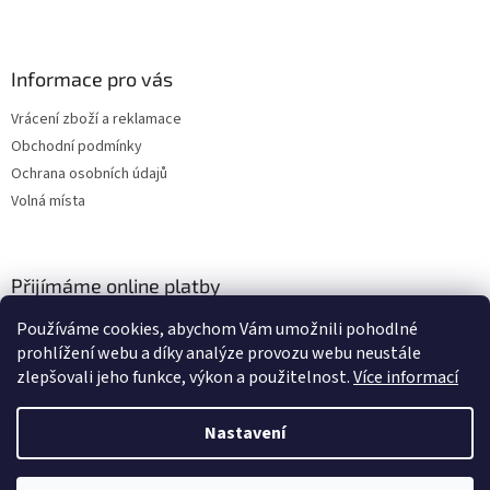
Informace pro vás
Vrácení zboží a reklamace
Obchodní podmínky
Ochrana osobních údajů
Volná místa
Přijímáme online platby
Používáme cookies, abychom Vám umožnili pohodlné
prohlížení webu a díky analýze provozu webu neustále
zlepšovali jeho funkce, výkon a použitelnost.
Více informací
Nastavení
Vytvořil Shoptet
Vážení zákazníci, momentálně čerpáme dovolenou a budeme opět