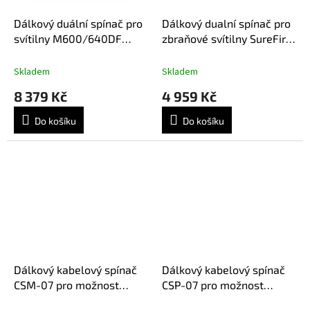
Dálkový duální spínač pro
Dálkový dualní spínač pro
svítilny M600/640DF
zbraňové svítilny SureFire
kabelem 7", černý
+ ATPIAL a DBAL laser.
zařízení
Skladem
Skladem
8 379 Kč
4 959 Kč
Do košíku
Do košíku
Dálkový kabelový spínač
Dálkový kabelový spínač
CSM-07 pro možnost
CSP-07 pro možnost
uchycení na M-Lock
uchycení na Picatinna rail