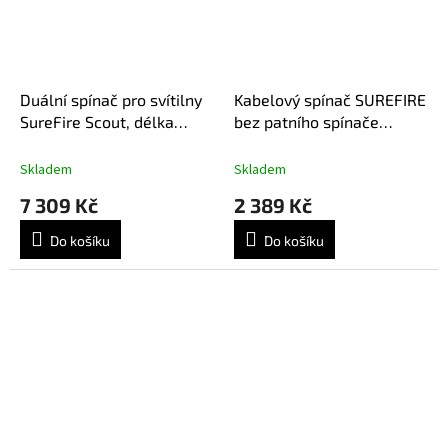
Duální spínač pro svítilny
Kabelový spínač SUREFIRE
SureFire Scout, délka
bez patního spínače
kabelu 7" - písková
svítilny
Skladem
Skladem
7 309 Kč
2 389 Kč
Do košíku
Do košíku