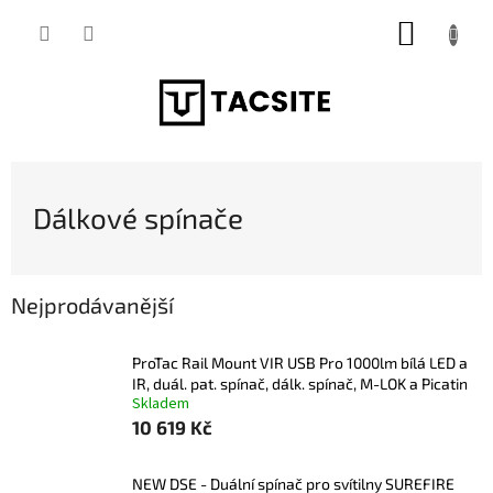
Přejít
NÁKUP
na
obsah
KOŠÍK
Dálkové spínače
Nejprodávanější
ProTac Rail Mount VIR USB Pro 1000lm bílá LED a
IR, duál. pat. spínač, dálk. spínač, M-LOK a Picatin
Skladem
10 619 Kč
NEW DSE - Duální spínač pro svítilny SUREFIRE