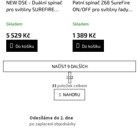
NEW DSE - Duální spínač
Patní spínač Z68 SureFire
pro svítilny SUREFIRE
ON/OFF pro svítilny řady
SCOUT DUAL FUEL Barva:
SCOUT LIGHT - černý
černá
Skladem
Skladem
5 529 Kč
1 389 Kč
Do košíku
Do košíku
NAČÍST 9 DALŠÍCH
S
1
2
t
O
r
33
položek celkem
v
á
l
NAHORU
n
á
k
d
o
v
a
á
Odesíláme do 2. dne
c
n
í
po zaplacení objednávky
í
p
r