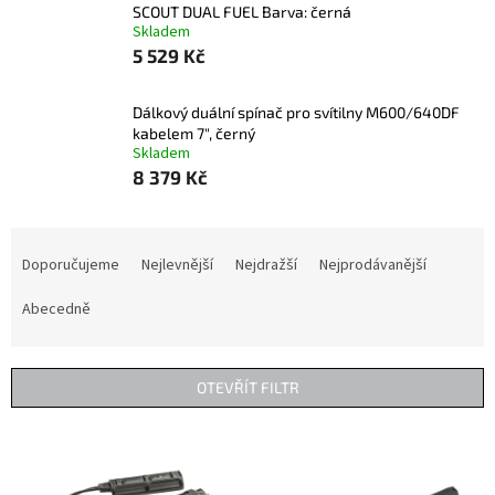
SCOUT DUAL FUEL Barva: černá
Skladem
5 529 Kč
Dálkový duální spínač pro svítilny M600/640DF
kabelem 7", černý
Skladem
8 379 Kč
Ř
a
Doporučujeme
Nejlevnější
Nejdražší
Nejprodávanější
z
e
Abecedně
n
í
p
OTEVŘÍT FILTR
r
o
V
d
ý
u
p