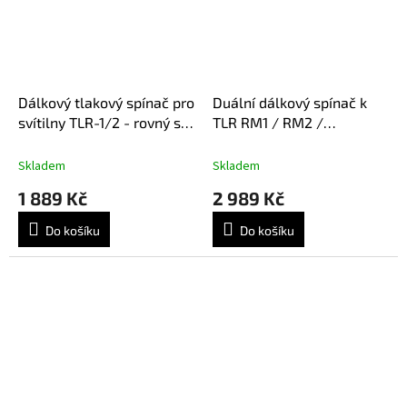
Dálkový tlakový spínač pro
Duální dálkový spínač k
svítilny TLR-1/2 - rovný s
TLR RM1 / RM2 /
uchycením na picatinna
RailMount HL-X Pro a
rail
DBAL
Skladem
Skladem
1 889 Kč
2 989 Kč
Do košíku
Do košíku