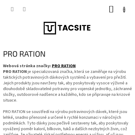
Přejít
NÁKUP
na
obsah
KOŠÍK
PRO RATION
Webová stránka značky:
PRO RATION
PRO RATION
je specializovaná značka, která se zaměřuje na výrobu
taktických potravinových dávkových systémů a vybavení pro přežití.
Jejich produkty jsou navrženy tak, aby poskytovaly vysoce výživné a
dlouhodobě skladovatelné potraviny pro vojenské jednotky, záchranné
složky, outdoorové nadšence a každého, kdo se připravuje na krizové
situace.
PRO RATION se soustředí na výrobu potravinových dávek, které jsou
lehké, snadno přenosné a určené k rychlé konzumaci v náročných
podmínkách. Tyto dávky jsou pečlivě sestaveny tak, aby poskytovaly
vyvážený poměr kalorií, bílkovin, tuků a dalších nezbytných živin, což
zajišťuje, že uživatelé získají potřebnou energii a výživu, ať už jsou