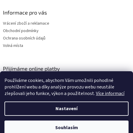
Informace pro vás
Vrácení zboží a reklamace
Obchodní podmínky
Ochrana osobních údajů
Volná místa
Přijímáme online platby
Používáme cookies, abychom Vám umožnili pohodlné
prohlížení webu a díky analýze provozu webu neustále
zlepšovali jeho funkce, výkon a použitelnost.
Více informací
Nastavení
Vytvořil Shoptet
Vážení zákazníci, momentálně čerpáme dovolenou a budeme opět
expedovat od středy 28. července. Počítejte s doručením zásilek
Souhlasím
Copyright 2026
TACSITE
. Všechna práva vyhrazena.
nejdříve v pondělí 3. srpna.