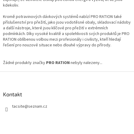
kdekoliv.
Kromě potravinových dávkových systémů nabízí PRO RATION také
příslušenství pro přežití, jako jsou vodotěsné obaly, skladovací nádoby
a další nástroje, které jsou klíčové pro přežití v extrémních
podmínkách. Díky vysoké kvalitě a spolehlivosti svých produktů je PRO
RATION oblíbenou volbou mezi profesionály i civilisty, kteří hledají
řešení pro nouzové situace nebo dlouhé výpravy do přírody.
Žádné produkty značky
PRO RATION
nebyly nalezeny...
Z
á
p
a
Kontakt
t
tacsite
@
seznam.cz
í