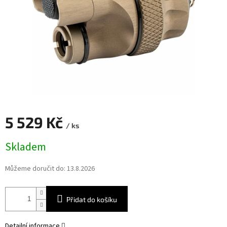
5 529 Kč
/ ks
Měrná
Skladem
cena:
Můžeme doručit do:
13.8.2026
Přidat do košíku
Detailní informace