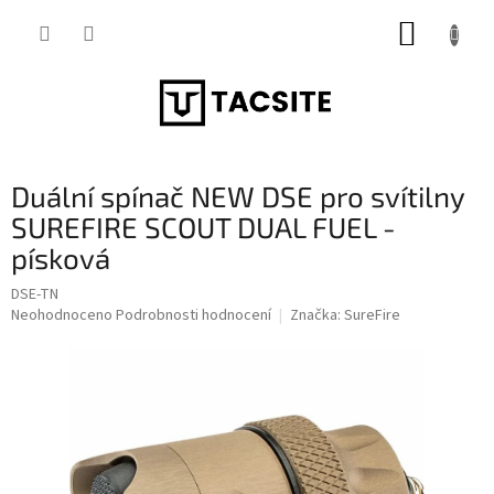
Přejít
NÁKUP
na
obsah
KOŠÍK
Duální spínač NEW DSE pro svítilny
SUREFIRE SCOUT DUAL FUEL -
písková
DSE-TN
Průměrné
Neohodnoceno
Podrobnosti hodnocení
Značka:
SureFire
hodnocení
produktu
je
0,0
z
5
hvězdiček.