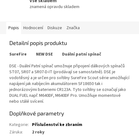
Vše skladem
znamená opravdu skladem
Popis
Hodnocení
Diskuze
Značka
Detailní popis produktu
SureFire NEW DSE Duální patní spínač
DSE - Duální Patní spínač umožnuje připojení dálkových spínačů
ST07, SR07 a SR07-D-IT (prodávají se samostatně). DSE je
vodotěsný a je určen pro svítilny SureFire Scout série umožňující
napájení jak nabíjecím akumulátorem SF18650 tak i
jednorázovými bateriemi CR123A. Tyto svítilny se označují jako
DUAL FUEL např. M640DF, M640DF Pro. Umožňuje momentové
nebo stálé svícení.
Doplňkové parametry
Kategorie
:
Příslušenství ke zbraním
Záruka
:
2 roky