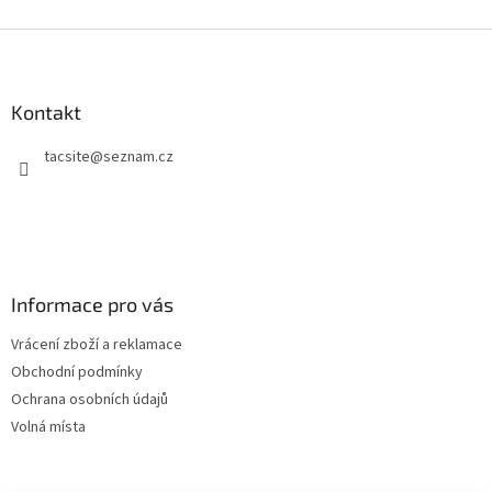
Z
á
p
a
Kontakt
t
tacsite
@
seznam.cz
í
Informace pro vás
Vrácení zboží a reklamace
Obchodní podmínky
Ochrana osobních údajů
Volná místa