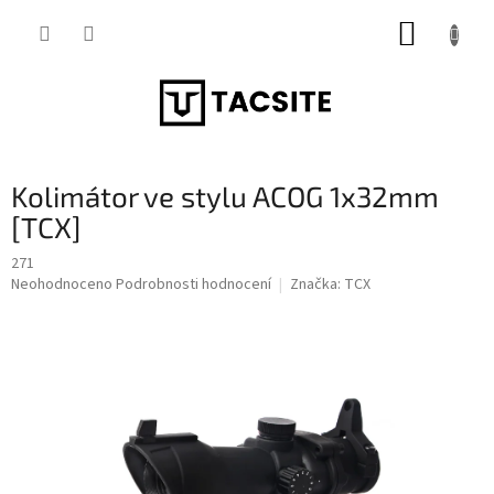
Přejít
NÁKUP
na
obsah
KOŠÍK
Kolimátor ve stylu ACOG 1x32mm
[TCX]
271
Průměrné
Neohodnoceno
Podrobnosti hodnocení
Značka:
TCX
hodnocení
produktu
je
0,0
z
5
hvězdiček.