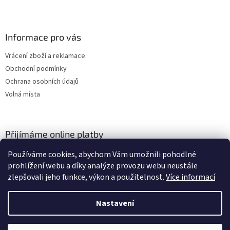
Informace pro vás
Vrácení zboží a reklamace
Obchodní podmínky
Ochrana osobních údajů
Volná místa
Přijímáme online platby
Používáme cookies, abychom Vám umožnili pohodlné
prohlížení webu a díky analýze provozu webu neustále
zlepšovali jeho funkce, výkon a použitelnost.
Více informací
Nastavení
Vytvořil Shoptet
Vážení zákazníci, momentálně čerpáme dovolenou a budeme opět