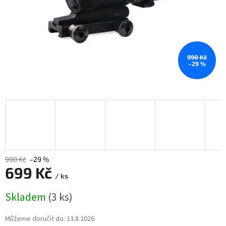
990 Kč
–29 %
990 Kč
–29 %
699 Kč
/ ks
Měrná
Skladem
(3 ks)
cena:
Můžeme doručit do:
13.8.2026