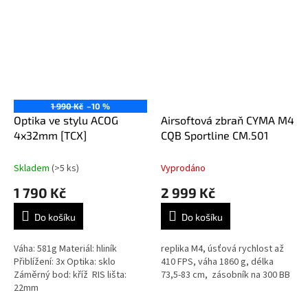
1 990 Kč
–10 %
Optika ve stylu ACOG
Airsoftová zbraň CYMA M4
4x32mm [TCX]
CQB Sportline CM.501
Skladem
(>5 ks)
Vyprodáno
1 790 Kč
2 999 Kč
Do košíku
Do košíku
Váha: 581g Materiál: hliník
replika M4, úsťová rychlost až
Přiblížení: 3x Optika: sklo
410 FPS, váha 1860 g, délka
Záměrný bod: kříž RIS lišta:
73,5-83 cm, zásobník na 300 BB
22mm