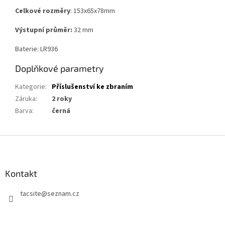
Celkové rozměry
: 153x65x78mm
Výstupní průměr:
32 mm
Baterie:
LR936
Doplňkové parametry
Kategorie
:
Příslušenství ke zbraním
Záruka
:
2 roky
Barva
:
černá
Z
á
p
a
Kontakt
t
tacsite
@
seznam.cz
í