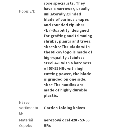
rose specialists. They
have a narrower, usually
Popis EN
:
unilaterally grinded
blade of various shapes
and rounded tip.<br>
<br>Usability: designed
for grafting and trimming
shrubs, plants and trees.
<br><br>The blade with
the Mikov logo is made of
high-quality stainless
steel 420 with a hardness
of 53-55 HRc with high
cutting power, the blade
is grinded on one side.
<br> The handles are
made of highly durable
plastic.
Název
sortimentu
Garden folding knives
EN
:
Materiál
nerezová ocel 420 - 53-55
čepele
:
HRc