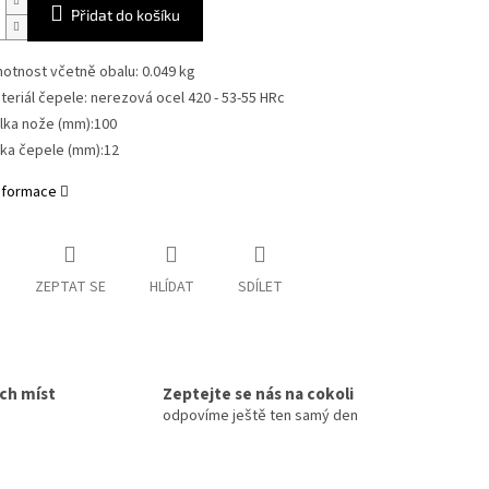
Přidat do košíku
otnost včetně obalu: 0.049 kg
teriál čepele: nerezová ocel 420 - 53-55 HRc
lka nože (mm):100
řka čepele (mm):12
informace
ZEPTAT SE
HLÍDAT
SDÍLET
ích míst
Zeptejte se nás na cokoli
odpovíme ještě ten samý den