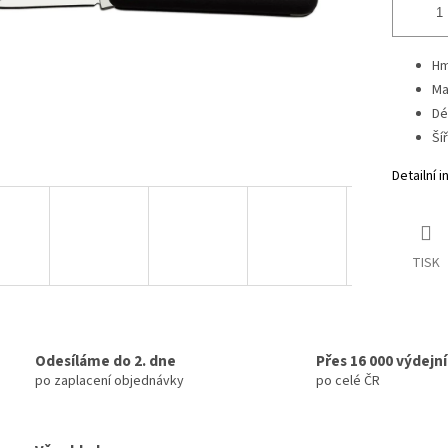
Hm
Ma
Dé
Ší
Detailní 
TISK
Odesíláme do 2. dne
Přes 16 000 výdejn
po zaplacení objednávky
po celé ČR