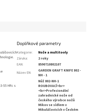
Doplňkové parametry
ulášovicích
Kategorie
:
Nože a multitooly
hnologie.
Záruka
:
2 roky
EAN
:
8590710802107
GARDEN GRAFT KNIFE 802 -
se
Název EN
:
NH - 1
Nůž 802-NH-1
53-55 HRc s
ROUBOVACÍ<br>
<br>Profesionální
zahradnické nože od
českého výrobce nožů
Mikov se sídlem v
Mikulášovicích v Českém