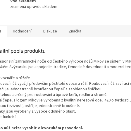
Vše skladem
znamená opravdu skladem
s
Hodnocení
Diskuze
Značka
ailní popis produktu
esionální zahradnické nože od českého výrobce nožů Mikov se sídlem v Mik
ském Švýcarsku jsou spojením tradice, řemeslné dovednosti a moderní tec
ovocnáře a růžaře
ovací nůž využijí především pěstitelé ovoce a růží. Roubovací nůž zavírací 
ačuje jednostranně broušenou čepelí a zaoblenou špičkou.
telnost: určený pro roubování a úpravě keřů, rostlin a stromů.
á čepel s logem Mikov je vyrobena z kvalitní nerezové oceli 420 o tvrdosti 
kou řezivostí, ostří je jednostranně broušené.
nky jsou vyrobeny z vysoce odolného plastu.
 funkcí: 1
o nůž nelze vyrobit v levorukém provedení.