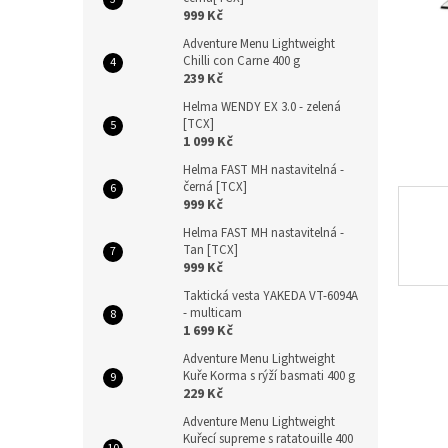
n
999 Kč
e
Adventure Menu Lightweight
l
Chilli con Carne 400 g
239 Kč
Helma WENDY EX 3.0 - zelená
[TCX]
1 099 Kč
Helma FAST MH nastavitelná -
černá [TCX]
999 Kč
Helma FAST MH nastavitelná -
Tan [TCX]
999 Kč
Taktická vesta YAKEDA VT-6094A
- multicam
1 699 Kč
Adventure Menu Lightweight
Kuře Korma s rýží basmati 400 g
229 Kč
Adventure Menu Lightweight
Kuřecí supreme s ratatouille 400