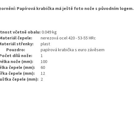
ornění: Papírová krabička má ještě foto nože s původním logem.
nost včetně obalu:
0.049 kg
Materiál čepele:
nerezová ocel 420 - 53-55 HRc
Materiál střenky:
plast
Pouzdro:
papírová krabička s euro závěsem
Počet dílů nože:
1
Délka nože (mm):
100
élka čepele (mm):
60
ířka čepele (mm):
12
ušťka čepele (mm):
2