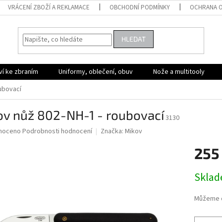
VRÁCENÍ ZBOŽÍ A REKLAMACE
OBCHODNÍ PODMÍNKY
OCHRANA O
HLEDAT
ví ke zbraním
Uniformy, oblečení, obuv
Nože a multitooly
oubovací
ov nůž 802-NH-1 - roubovací
3130
né
noceno
Podrobnosti hodnocení
Značka:
Mikov
ní
255
u
Měrná
Skla
cena:
ek.
Můžeme d