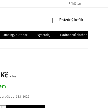
SOBNÍCH ÚDAJŮ
VOLNÁ MÍSTA
Přihlášení
NÁKUPNÍ
Prázdný košík
KOŠÍK
Camping, outdoor
Výprodej
Hodnocení obchodu
Značk
 Kč
/ ks
dem
oručit do:
13.8.2026