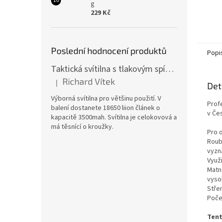
g
229 Kč
Poslední hodnocení produktů
Popi
Taktická svítilna s tlakovým spínačem [TCX]
Richard Vítek
|
Det
Hodnocení produktu je 5 z 5 hvězdiček.
Výborná svítilna pro většinu použití. V
Prof
balení dostanete 18650 liion článek o
v Če
kapacitě 3500mah. Svítilna je celokovová a
má těsnící o kroužky.
Pro 
Roub
vyzn
Využi
Matn
vyso
Stře
Počet
Tent