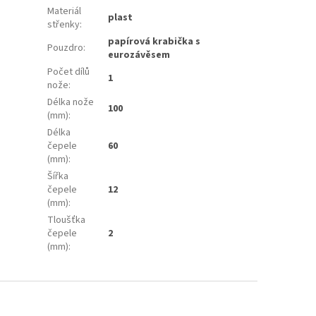
Materiál
plast
střenky
:
papírová krabička s
Pouzdro
:
eurozávěsem
Počet dílů
1
nože
:
Délka nože
100
(mm)
:
Délka
čepele
60
(mm)
:
Šířka
čepele
12
(mm)
:
Tloušťka
čepele
2
(mm)
: