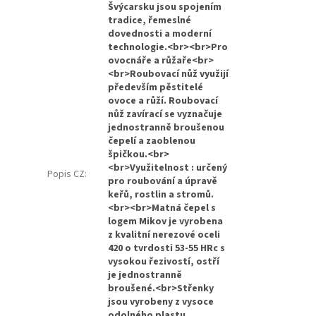
Švýcarsku jsou spojením
tradice, řemeslné
dovednosti a moderní
technologie.<br><br>Pro
ovocnáře a růžaře<br>
<br>Roubovací nůž využijí
především pěstitelé
ovoce a růží. Roubovací
nůž zavírací se vyznačuje
jednostranně broušenou
čepelí a zaoblenou
špičkou.<br>
<br>Využitelnost : určený
Popis CZ
:
pro roubování a úpravě
keřů, rostlin a stromů.
<br><br>Matná čepel s
logem Mikov je vyrobena
z kvalitní nerezové oceli
420 o tvrdosti 53-55 HRc s
vysokou řezivostí, ostří
je jednostranně
broušené.<br>Střenky
jsou vyrobeny z vysoce
odolného plastu.