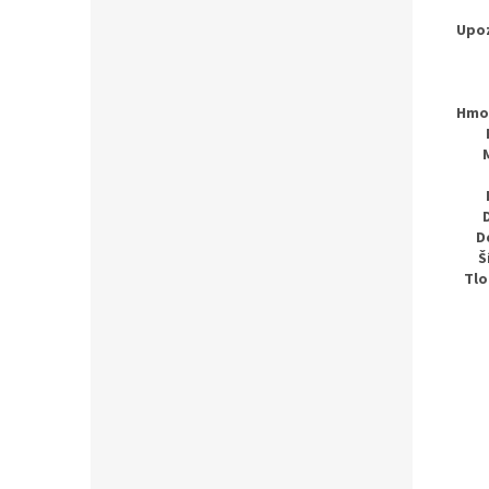
Upoz
Hmot
D
Š
Tlo