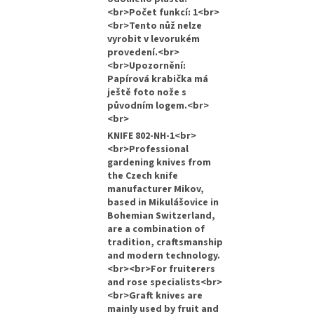
<br>Počet funkcí: 1<br>
<br>Tento nůž nelze
vyrobit v levorukém
provedení.<br>
<br>Upozornění:
Papírová krabička má
ještě foto nože s
původním logem.<br>
<br>
KNIFE 802-NH-1<br>
<br>Professional
gardening knives from
the Czech knife
manufacturer Mikov,
based in Mikulášovice in
Bohemian Switzerland,
are a combination of
tradition, craftsmanship
and modern technology.
<br><br>For fruiterers
and rose specialists<br>
<br>Graft knives are
mainly used by fruit and