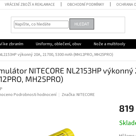
VRÁCENÍ ZBOŽÍ A REKLAMACE
OBCHODNÍ PODMÍNKY
OCHRANA O
HLEDAT
ví ke zbraním
Uniformy, oblečení, obuv
Nože a multitooly
NL2153HP výkonný 20A, 21700, 5300 mAh (MH12PRO, MH25PRO)
mulátor NITECORE NL2153HP výkonný 
12PRO, MH25PRO)
HP
né
noceno
Podrobnosti hodnocení
Značka:
NITECORE
ní
819
u
Měrná
Skla
cena:
ek.