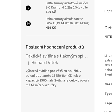
Delta Armory airsoftové kuličky
BIO Diamond 0,28g 0,5Kg - bílé
Popi
199 Kč
Delta Armory airsoft baterie
LiPo 11,1V 1450mAh 30C T-Plug
Det
489 Kč
NITE
Poslední hodnocení produktů
Taktická svítilna s tlakovým spínačem [TCX]
Li-i
extr
Richard Vítek
|
Hodnocení produktu je 5 z 5 hvězdiček.
aby f
Zaba
Výborná svítilna pro většinu použití. V
Život
balení dostanete 18650 liion článek o
kapacitě 3500mah. Svítilna je celokovová a
Náze
má těsnící o kroužky.
Typ:
Kapa