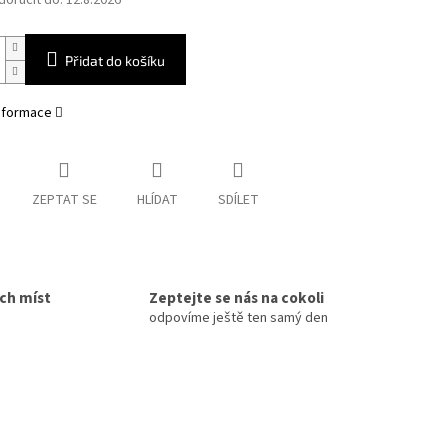
oručit do:
12.8.2026
Přidat do košíku
informace
ZEPTAT SE
HLÍDAT
SDÍLET
ích míst
Zeptejte se nás na cokoli
odpovíme ještě ten samý den