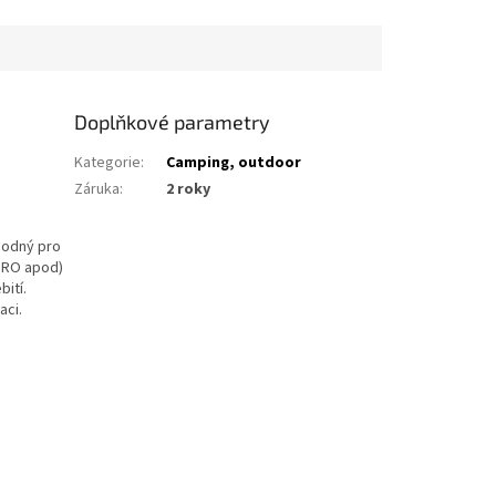
Doplňkové parametry
Kategorie
:
Camping, outdoor
Záruka
:
2 roky
hodný pro
5PRO apod)
bití.
aci.