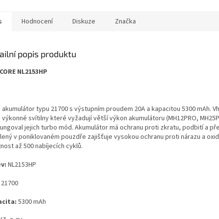
s
Hodnocení
Diskuze
Značka
ailní popis produktu
CORE NL2153HP
on akumulátor typu 21700 s výstupním proudem 20A a kapacitou 5300 mAh. V
a výkonné svítilny které vyžadují větší výkon akumulátoru (MH12PRO, MH2
ungoval jejich turbo mód. Akumulátor má ochranu proti zkratu, podbití a pře
lený v poniklovaném pouzdře zajišťuje vysokou ochranu proti nárazu a oxid
nost až 500 nabíjecích cyklů.
v:
NL2153HP
21700
cita:
5300 mAh