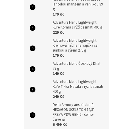
n
jahodou mangem a vanilkou 89
e
g
l
179 Kč
Adventure Menu Lightweight
Kuře Korma s rýží basmati 400 g
229 Kč
Adventure Menu Lightweight
Krémová míchaná vajíčka se
šunkou a sýrem 270 g
179 Kč
Adventure Menu Čočkový Dhal
77 g
149 Kč
Adventure Menu Lightweight
Kuře Tikka Masala s rýží basmati
400 g
249 Kč
Delta Armory airsoft zbraň
HEXAGON SKELETON 12,5"
FREYA PDW GEN.2 - černo-
červená
6 499 Kč