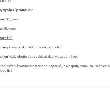
áž:
3,6V
lý vybíjecí proud: 2
0A
měr:
21,5 mm
a:
75,4 mm
ornění:
y nevystavujte akumulátor vodě nebo ohni
abíjení vždy dbejte aby souhlasil kladný a záporný pól
prodloužení životnosti baterie se doporučuje alespoň jednou za 3 měsíce n
epoužívá