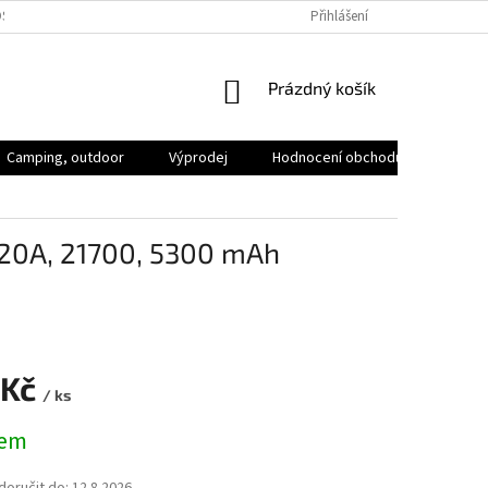
SOBNÍCH ÚDAJŮ
VOLNÁ MÍSTA
Přihlášení
NÁKUPNÍ
Prázdný košík
KOŠÍK
Camping, outdoor
Výprodej
Hodnocení obchodu
Značk
20A, 21700, 5300 mAh
 Kč
/ ks
dem