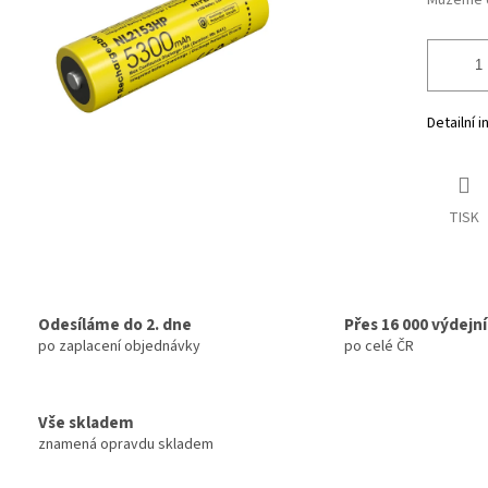
Můžeme d
Detailní 
TISK
Odesíláme do 2. dne
Přes 16 000 výdejn
po zaplacení objednávky
po celé ČR
Vše skladem
znamená opravdu skladem