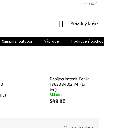
SOBNÍCH ÚDAJŮ
VOLNÁ MÍSTA
Přihlášení
NÁKUPNÍ
Prázdný košík
KOŠÍK
Camping, outdoor
Výprodej
Hodnocení obchodu
Značk
Dobíjecí baterie Fenix
50
18650 3400mAh (Li-
Ion)
Skladem
HE)
549 Kč
21
položek celkem