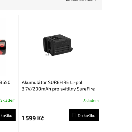
18650
Akumulátor SUREFIRE Li-pol
3,7V/200mAh pro svítilny SureFire
XSC
Skladem
Skladem
 košíku
Do košíku
1 599 Kč