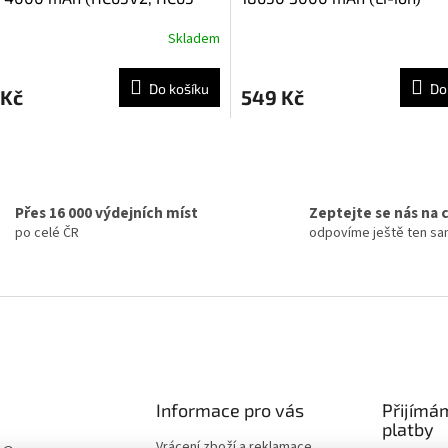
Skladem
Do košíku
Do
 Kč
549 Kč
O
v
l
á
Přes 16 000 výdejních míst
Zeptejte se nás na 
d
po celé ČR
odpovíme ještě ten s
a
c
í
p
r
v
k
y
v
Informace pro vás
Přijímá
ý
platby
p
Vrácení zboží a reklamace