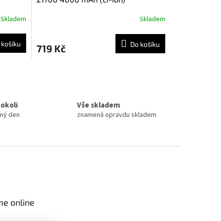
Skladem
Skladem
 košíku
Do košíku
719 Kč
cokoli
Vše skladem
amý den
znamená opravdu skladem
me online