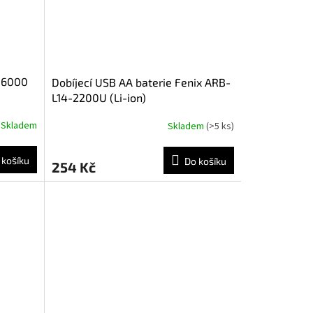
0 6000
Dobíjecí USB AA baterie Fenix ARB-
L14-2200U (Li-ion)
Skladem
Skladem
(>5 ks)
 košíku
Do košíku
254 Kč