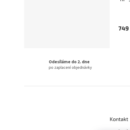
UHE)
749
Odesíláme do 2. dne
po zaplacení objednávky
Z
á
p
a
t
Kontakt
í