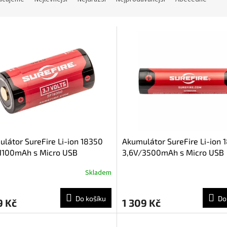
látor SureFire Li-ion 18350
Akumulátor SureFire Li-ion 
/1100mAh s Micro USB
3,6V/3500mAh s Micro USB
ktorem a kabelem
konektorem a kabelem
Skladem
Do košíku
Do
9 Kč
1 309 Kč