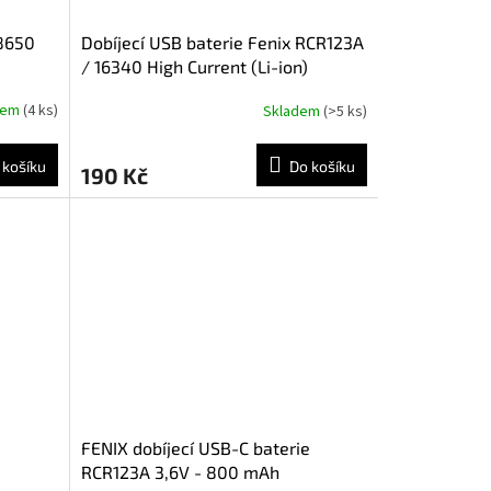
18650
Dobíjecí USB baterie Fenix RCR123A
/ 16340 High Current (Li-ion)
dem
(4 ks)
Skladem
(>5 ks)
 košíku
Do košíku
190 Kč
FENIX dobíjecí USB-C baterie
RCR123A 3,6V - 800 mAh