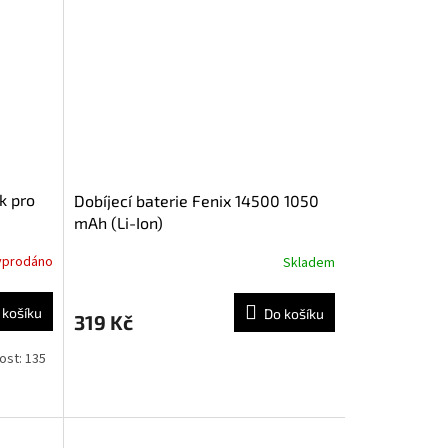
k pro
Dobíjecí baterie Fenix 14500 1050
mAh (Li-Ion)
yprodáno
Skladem
 košíku
Do košíku
319 Kč
ost: 135