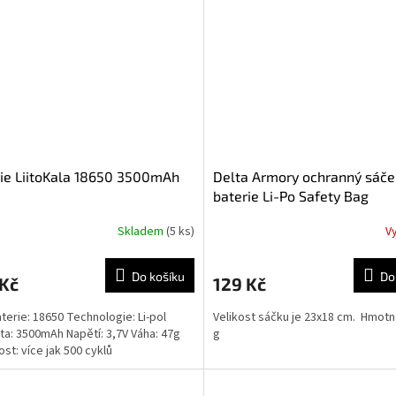
ie LiitoKala 18650 3500mAh
Delta Armory ochranný sáče
baterie Li-Po Safety Bag
Skladem
(5 ks)
V
Do košíku
Do
 Kč
129 Kč
terie: 18650 Technologie: Li-pol
Velikost sáčku je 23x18 cm. Hmotn
ta: 3500mAh Napětí: 3,7V Váha: 47g
g
ost: více jak 500 cyklů