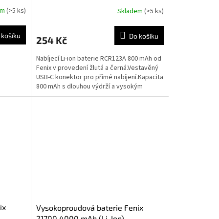
em
(>5 ks)
Skladem
(>5 ks)
 košíku
Do košíku
254 Kč
Nabíjecí Li-ion baterie RCR123A 800 mAh od
Fenix v provedení žlutá a černá.Vestavěný
USB-C konektor pro přímé nabíjení.Kapacita
800 mAh s dlouhou výdrží a vysokým
proudovým...
ix
Vysokoproudová baterie Fenix
21700 4000 mAh (Li-Ion)