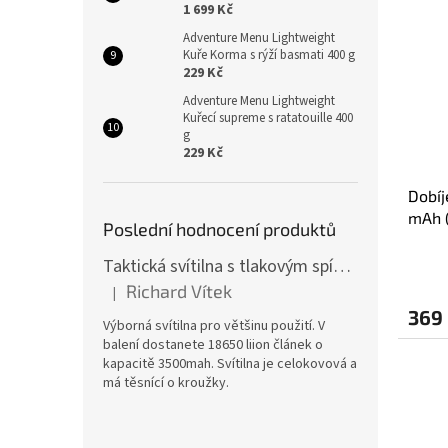
1 699 Kč
Adventure Menu Lightweight
Kuře Korma s rýží basmati 400 g
229 Kč
Adventure Menu Lightweight
Kuřecí supreme s ratatouille 400
g
229 Kč
Dobíj
mAh (
Poslední hodnocení produktů
Taktická svítilna s tlakovým spínačem [TCX]
Richard Vítek
|
Hodnocení produktu je 5 z 5 hvězdiček.
369
Výborná svítilna pro většinu použití. V
balení dostanete 18650 liion článek o
kapacitě 3500mah. Svítilna je celokovová a
má těsnící o kroužky.