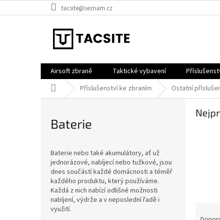
Přejít
tacsite@seznam.cz
na
obsah
Airsoft zbraně
Taktické vybavení
Příslušenst
Domů
Příslušenství ke zbraním
Ostatní přísluše
Nejpr
Baterie
Baterie nebo také akumulátory, ať už
jednorázové, nabíjecí nebo tužkové, jsou
dnes součástí každé domácnosti a téměř
každého produktu, který používáme.
Každá z nich nabízí odlišné možnosti
nabíjení, výdrže a v neposlední řadě i
Ř
využití.
a
Dopor