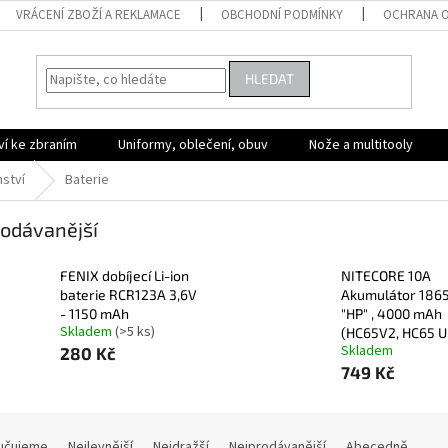
VRÁCENÍ ZBOŽÍ A REKLAMACE
OBCHODNÍ PODMÍNKY
OCHRANA O
HLEDAT
ví ke zbraním
Uniformy, oblečení, obuv
Nože a multitooly
nství
Baterie
odávanější
FENIX dobíjecí Li-ion
NITECORE 10A
baterie RCR123A 3,6V
Akumulátor 186
- 1150 mAh
"HP" , 4000 mAh
Skladem
(>5 ks)
(HC65V2, HC65 U
Skladem
280 Kč
749 Kč
učujeme
Nejlevnější
Nejdražší
Nejprodávanější
Abecedně