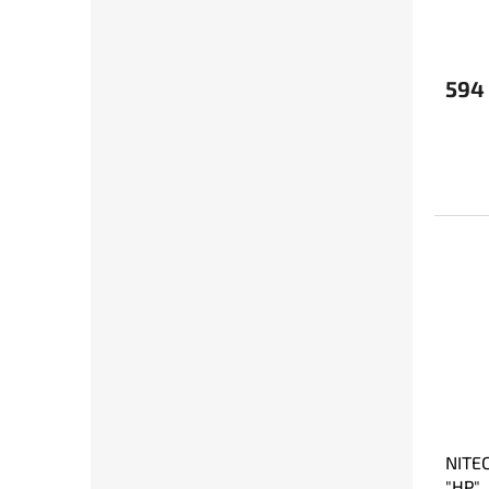
594
NITE
"HP"