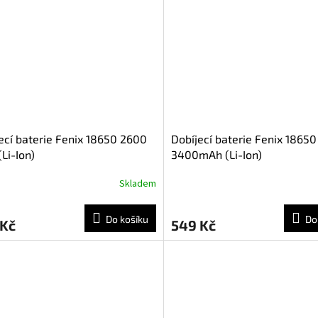
ecí baterie Fenix 18650 2600
Dobíjecí baterie Fenix 18650
Li-Ion)
3400mAh (Li-Ion)
Skladem
Do košíku
Do
 Kč
549 Kč