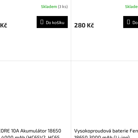
Skladem
(3 ks)
Sklad
Do košíku
Do
 Kč
280 Kč
CORE 10A Akumulátor 18650
Vysokoproudová baterie Fen
 , 4000 mAh (HC65V2, HC65
18650 3000 mAh (Li-ion)