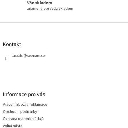
Vše skladem
znamená opravdu skladem
Z
á
p
a
Kontakt
t
tacsite
@
seznam.cz
í
Informace pro vás
Vrácení zboží a reklamace
Obchodní podmínky
Ochrana osobních údajů
Volná místa