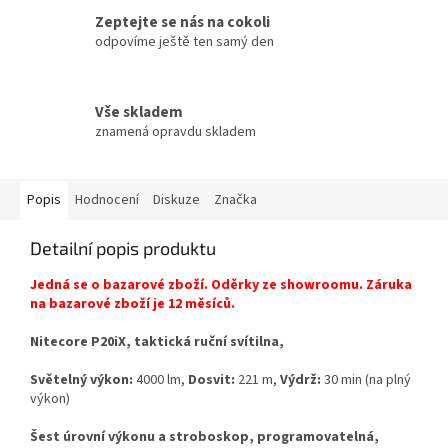
Zeptejte se nás na cokoli
odpovíme ještě ten samý den
Vše skladem
znamená opravdu skladem
Popis
Hodnocení
Diskuze
Značka
Detailní popis produktu
Jedná se o bazarové zboží. Oděrky ze showroomu. Záruka
na bazarové zboží je 12 měsíců.
Nitecore P20iX, taktická ruční svítilna,
Světelný výkon:
4000 lm,
Dosvit:
221 m,
Výdrž:
30 min (na plný
výkon)
Šest úrovní výkonu a stroboskop, programovatelná,