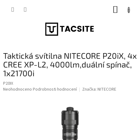
Přejít
NÁKUP
na
obsah
KOŠÍK
Taktická svítilna NITECORE P20iX, 4x
CREE XP-L2, 4000lm,duální spínač,
1x21700i
P20IX
Průměrné
Neohodnoceno
Podrobnosti hodnocení
Značka:
NITECORE
hodnocení
produktu
je
0,0
z
5
hvězdiček.