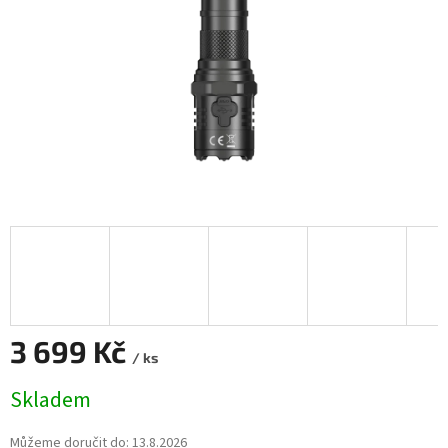
3 699 Kč
/ ks
Měrná
Skladem
cena:
Můžeme doručit do:
13.8.2026