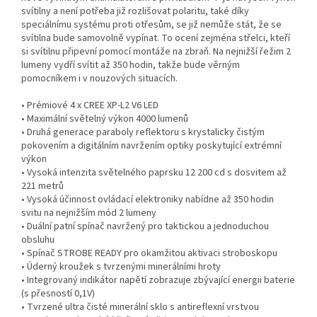
svítilny a není potřeba již rozlišovat polaritu, také díky
speciálnímu systému proti otřesům, se již nemůže stát, že se
svítilna bude samovolně vypínat. To ocení zejména střelci, kteří
si svítilnu připevní pomocí montáže na zbraň. Na nejnižší řežim 2
lumeny vydří svítit až 350 hodin, takže bude věrným
pomocníkem i v nouzových situacích.
• Prémiové 4 x CREE XP-L2 V6 LED
• Maximální světelný výkon 4000 lumenů
• Druhá generace paraboly reflektoru s krystalicky čistým
pokovením a digitálním navržením optiky poskytující extrémní
výkon
• Vysoká intenzita světelného paprsku 12 200 cd s dosvitem až
221 metrů
• Vysoká účinnost ovládací elektroniky nabídne až 350 hodin
svitu na nejnižším mód 2 lumeny
• Duální patní spínač navržený pro taktickou a jednoduchou
obsluhu
• Spínač STROBE READY pro okamžitou aktivaci stroboskopu
• Úderný kroužek s tvrzenými minerálními hroty
• Integrovaný indikátor napětí zobrazuje zbývající energii baterie
(s přesností 0,1V)
• Tvrzené ultra čisté minerální sklo s antireflexní vrstvou