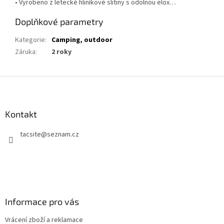
• Vyrobeno z letecké hliníkové slitiny s odolnou elox…
Doplňkové parametry
Kategorie
:
Camping, outdoor
Záruka
:
2 roky
Z
á
p
a
Kontakt
t
tacsite
@
seznam.cz
í
Informace pro vás
Vrácení zboží a reklamace