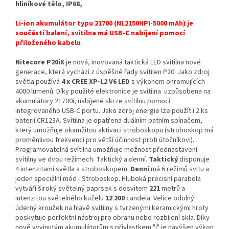
hliníkové tělo, IP68,
Li-ion akumulátor typu 21700 (NL2150HPI-5000 mAh) je
součástí balení, svítilna má USB-C nabíjení pomocí
přiloženého kabelu
Nitecore P20iX
je nová, inovovaná taktická LED svítilna nové
generace, která vychází z úspěšné řady svítilen P20. Jako zdroj
světla používá
4 x CREE XP-L2 V6 LED
s výkonem ohromujících
4000 lumenů. Díky použité elektronice je svítilna uzpůsobena na
akumulátory 21700i, nabíjené skrze svítilnu pomocí
integrovaného USB-C portu. Jako zdroj energie lze použít i 2 ks
baterií CR123A. Svítilna je opatřena duálním patním spínačem,
který umožňuje okamžitou aktivaci stroboskopu (stroboskop má
proměnlivou frekvenci pro větší účinnost proti útočníkovi).
Programovatelná svítilna umožňuje možnost přednastavení
svítilny ve dvou režimech. Taktický a denní.
Taktický
disponuje
4 intenzitami světla a stroboskopem.
Denní
má 6 režimů svitu a
jeden speciální mód - Stroboskop. Hluboká precisní parabola
vytváří široký světelný paprsek s dosvitem
221
metrů a
intenzitou světelného kuželu
12 200
candela. Velice odolný
úderný kroužek na hlavě svítilny s tvrzenými keramickými hroty
poskytuje perfektní nástroj pro obranu nebo rozbíjení skla. Díky
nově vyvinutým akumulátorům s přívlastkem "i" je navýšen výkon