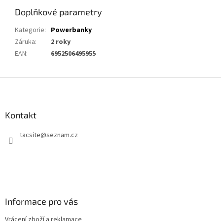
Doplňkové parametry
Kategorie
:
Powerbanky
Záruka
:
2 roky
EAN
:
6952506495955
Z
á
p
a
Kontakt
t
tacsite
@
seznam.cz
í
Informace pro vás
Vrácení zboží a reklamace