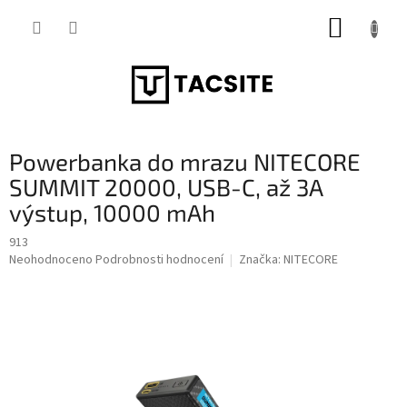
Přejít
NÁKUP
na
obsah
KOŠÍK
Powerbanka do mrazu NITECORE
SUMMIT 20000, USB-C, až 3A
výstup, 10000 mAh
913
Průměrné
Neohodnoceno
Podrobnosti hodnocení
Značka:
NITECORE
hodnocení
produktu
je
0,0
z
5
hvězdiček.