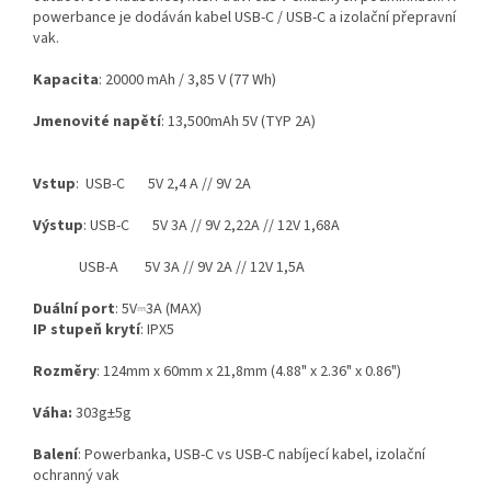
powerbance je dodáván kabel USB-C / USB-C a izolační přepravní
vak.
Kapacita
: 20000 mAh / 3,85 V (77 Wh)
Jmenovité napětí
: 13,500mAh 5V (TYP 2A)
Vstup
: USB-C 5V 2,4 A // 9V 2A
Výstup
: USB-C 5V 3A // 9V 2,22A // 12V 1,68A
USB-A 5V 3A // 9V 2A // 12V 1,5A
Duální
port
:
5V⎓3A (MAX)
IP stupeň
krytí
: IPX5
Rozměry
:
124mm x 60mm x 21,8mm (4.88" x 2.36" x 0.86")
Váha:
303g±5g
Balení
: Powerbanka,
USB-C vs USB-C nabíjecí kabel, izolační
ochranný vak