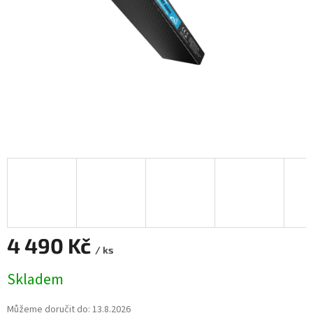
4 490 Kč
/ ks
Měrná
Skladem
cena:
Můžeme doručit do:
13.8.2026