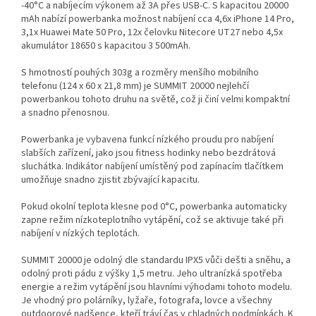
-40°C a nabíjecím výkonem až 3A přes USB-C. S kapacitou 20000
mAh nabízí powerbanka možnost nabíjení cca 4,6x iPhone 14 Pro,
3,1x Huawei Mate 50 Pro, 12x čelovku Nitecore UT27 nebo 4,5x
akumulátor 18650 s kapacitou 3 500mAh.
S hmotností pouhých 303g a rozměry menšího mobilního
telefonu (124 x 60 x 21,8 mm) je SUMMIT 20000 nejlehčí
powerbankou tohoto druhu na světě, což ji činí velmi kompaktní
a snadno přenosnou.
Powerbanka je vybavena funkcí nízkého proudu pro nabíjení
slabších zařízení, jako jsou fitness hodinky nebo bezdrátová
sluchátka. Indikátor nabíjení umístěný pod zapínacím tlačítkem
umožňuje snadno zjistit zbývající kapacitu.
Pokud okolní teplota klesne pod 0°C, powerbanka automaticky
zapne režim nízkoteplotního vytápění, což se aktivuje také při
nabíjení v nízkých teplotách.
SUMMIT 20000 je odolný dle standardu IPX5 vůči dešti a sněhu, a
odolný proti pádu z výšky 1,5 metru. Jeho ultranízká spotřeba
energie a režim vytápění jsou hlavními výhodami tohoto modelu.
Je vhodný pro polárníky, lyžaře, fotografa, lovce a všechny
outdoorové nadšence, kteří tráví čas v chladných podmínkách. K